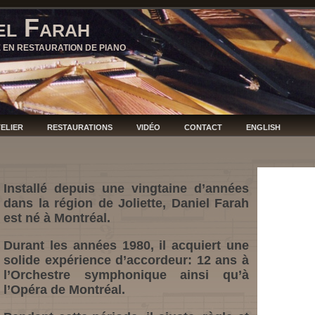
el Farah
E EN RESTAURATION DE PIANO
TELIER
RESTAURATIONS
VIDÉO
CONTACT
ENGLISH
Installé depuis une vingtaine d’années
dans la région de Joliette, Daniel Farah
est né à Montréal.
Durant les années 1980, il acquiert une
solide expérience d’accordeur: 12 ans à
l’Orchestre symphonique ainsi qu’à
l’Opéra de Montréal.