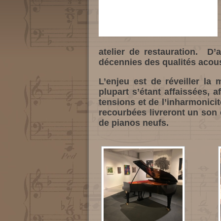
atelier de restauration. D’a
décennies des qualités acou
L’enjeu est de réveiller la
plupart s’étant affaissées, 
tensions et de l’inharmonicit
recourbées livreront un son 
de pianos neufs.