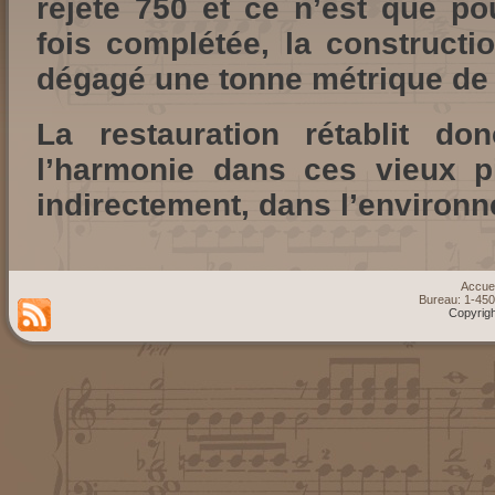
rejeté 750 et ce n’est que p
fois complétée, la constructi
dégagé une tonne métrique de
La restauration rétablit d
l’harmonie dans ces vieux p
indirectement, dans l’environ
Accuei
Bureau: 1-45
Copyrigh