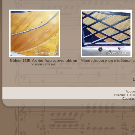
Blüthner 1935. Vue des fissures avec table en
Même sujet que photo précédente.(ar
position verticale.
1
Accuei
Bureau: 1-45
Copyrigh