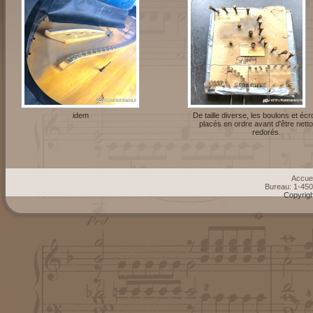
idem
De taille diverse, les boulons et éc
placés en ordre avant d'être nett
redorés.
Accuei
Bureau: 1-45
Copyrigh