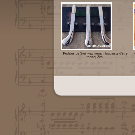
Pédales de Steinway venant tout juste d'être
replaquées.