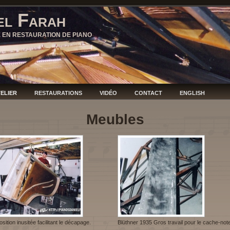
el Farah
E EN RESTAURATION DE PIANO
TELIER
RESTAURATIONS
VIDÉO
CONTACT
ENGLISH
Meubles
osition inusitée facilitant le décapage.
Blüthner 1935 Gros travail pour le cache-not